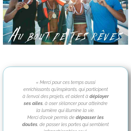
« Merci pour ces temps aussi
enrichissants qu’inspirants, qui participent
à l’envol des projets, et aident à
déployer
ses ailes
, à oser s’élancer pour atteindre
la lumière qui illumine la vie.
Merci d’avoir permis de
dépasser les
doutes
, de passer les portes qui semblent